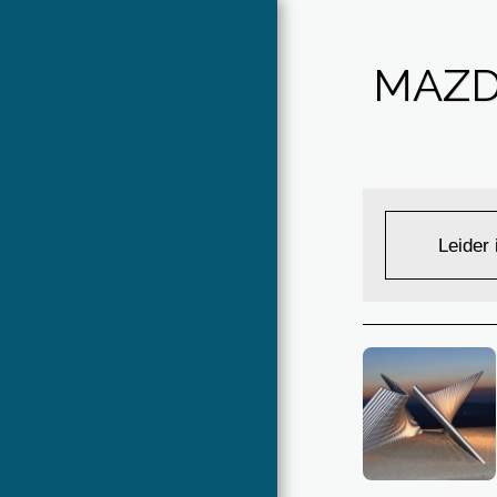
MAZD
STARTSEITE
VERANSTALTUNGEN
ÜBER UNS
Leider
GALERIE
IMPRESSUM
KONTAKT
DATENSCHUTZ